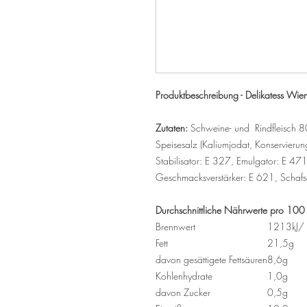
Produktbeschreibung - Delikatess Wie
Zutaten:
Schweine- und Rindfleisch 80%
Speisesalz (Kaliumjodat, Konservierung
Stabilisator: E 327, Emulgator: E 471
Geschmacksverstärker: E 621, Schafsa
Durchschnittliche Nährwerte pro 100
Brennwert
1213kJ/ 
Fett
21,5g
davon gesättigete Fettsäuren
8,6g
Kohlenhydrate
1,0g
davon Zucker
0,5g