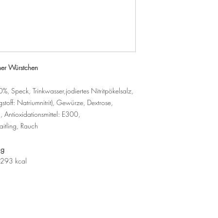
ner Würstchen
, Speck, Trinkwasser,jodiertes Nitritpökelsalz,
stoff: Natriumnitrit), Gewürze, Dextrose,
, Antioxidationsmittel: E300,
itling, Rauch
 g
293 kcal