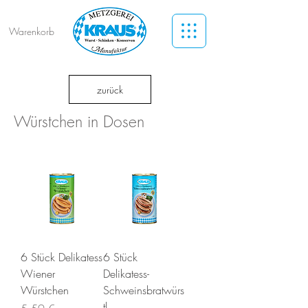
Warenkorb
zurück
Würstchen in Dosen
6 Stück Delikatess
6 Stück
Wiener
Delikatess-
Würstchen
Schweinsbratwürs
tl