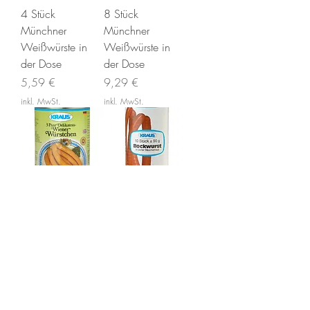
4 Stück
8 Stück
Münchner
Münchner
Weißwürste in
Weißwürste in
der Dose
der Dose
Preis
Preis
5,59 €
9,29 €
inkl. MwSt.
inkl. MwSt.
5 Paar Delikatess-
Bockwurst 10
Wiener
Stück in der Dose
Würstchen in der
(Abtrog.900g)
Dose
Preis
14,49 €
Preis
9,29 €
inkl. MwSt.
inkl. MwSt.