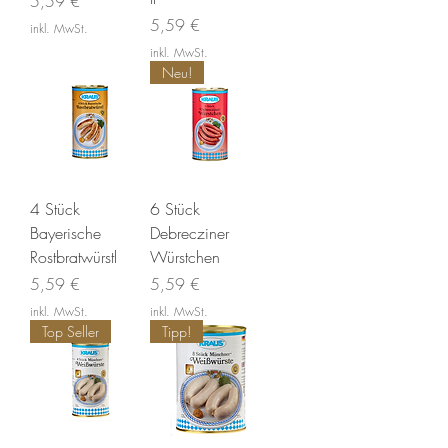
Preis
5,59 €
Preis
5,59 €
inkl. MwSt.
inkl. MwSt.
Neu!
4 Stück
6 Stück
Bayerische
Debrecziner
Rostbratwürstl
Würstchen
Preis
Preis
5,59 €
5,59 €
inkl. MwSt.
inkl. MwSt.
Top Seller
Tipp!